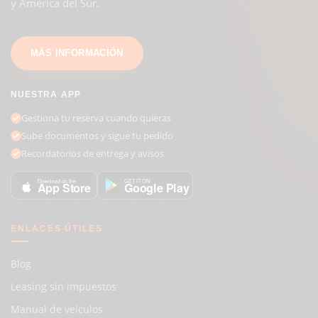
y América del Sur.
MÁS INFORMACIÓN
NUESTRA APP
Gestiona tu reserva cuando quieras
Sube documentos y sigue tu pedido
Recordatorios de entrega y avisos
GET IT ON
Download on the
Google Play
App Store
ENLACES ÚTILES
Blog
Leasing sin impuestos
Manual de veiculos