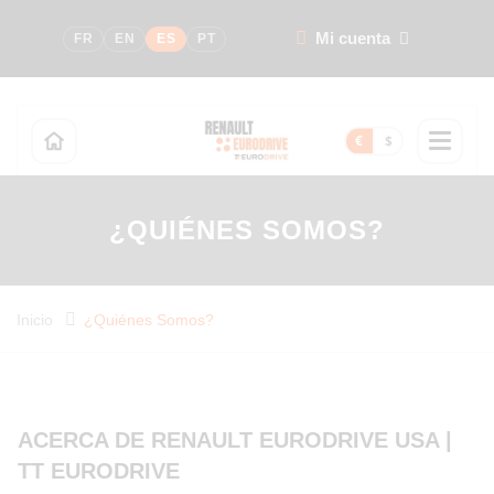
Mi cuenta
FR
EN
ES
PT
€
$
¿QUIÉNES SOMOS?
Inicio
¿Quiénes Somos?
ACERCA DE RENAULT EURODRIVE USA |
TT EURODRIVE