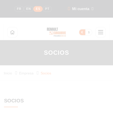
Mi cuenta
FR
EN
ES
PT
€
$
SOCIOS
Inicio
Empresa
Socios
SOCIOS