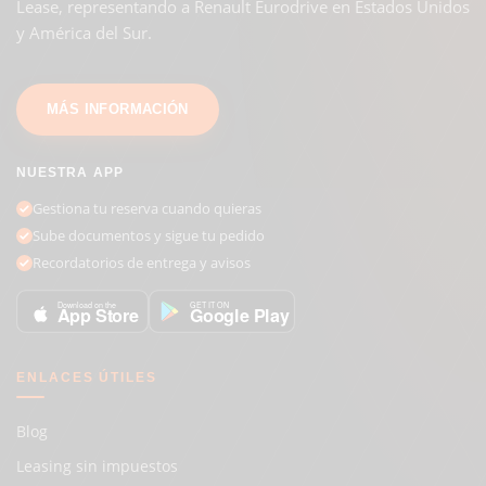
Lease, representando a Renault Eurodrive en Estados Unidos
y América del Sur.
MÁS INFORMACIÓN
NUESTRA APP
Gestiona tu reserva cuando quieras
Sube documentos y sigue tu pedido
Recordatorios de entrega y avisos
GET IT ON
Download on the
Google Play
App Store
ENLACES ÚTILES
Blog
Leasing sin impuestos