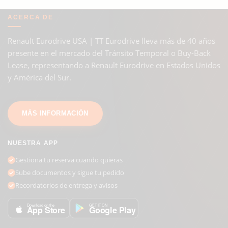
ACERCA DE
Renault Eurodrive USA | TT Eurodrive lleva más de 40 años
presente en el mercado del Tránsito Temporal o Buy-Back
Lease, representando a Renault Eurodrive en Estados Unidos
y América del Sur.
MÁS INFORMACIÓN
NUESTRA APP
Gestiona tu reserva cuando quieras
Sube documentos y sigue tu pedido
Recordatorios de entrega y avisos
GET IT ON
Download on the
Google Play
App Store