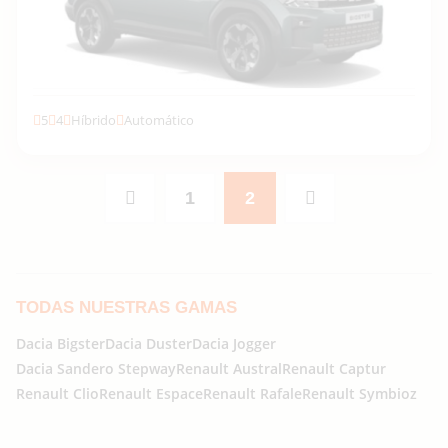
5
4
Híbrido
Automático
Descubrir la gama →
1
2
TODAS NUESTRAS GAMAS
Dacia Bigster
Dacia Duster
Dacia Jogger
Dacia Sandero Stepway
Renault Austral
Renault Captur
Renault Clio
Renault Espace
Renault Rafale
Renault Symbioz